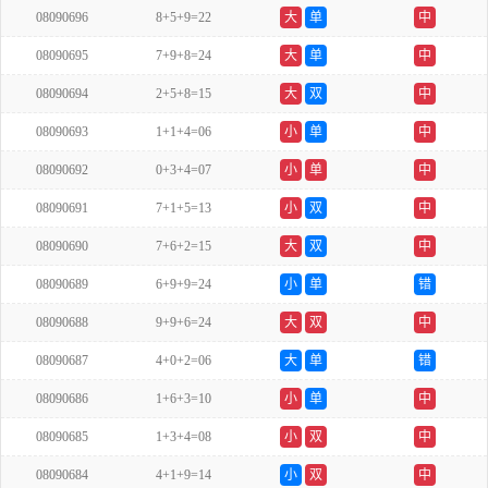
08090696
8+5+9=22
大
单
中
08090695
7+9+8=24
大
单
中
08090694
2+5+8=15
大
双
中
08090693
1+1+4=06
小
单
中
08090692
0+3+4=07
小
单
中
08090691
7+1+5=13
小
双
中
08090690
7+6+2=15
大
双
中
08090689
6+9+9=24
小
单
错
08090688
9+9+6=24
大
双
中
08090687
4+0+2=06
大
单
错
08090686
1+6+3=10
小
单
中
08090685
1+3+4=08
小
双
中
08090684
4+1+9=14
小
双
中