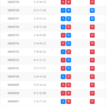
08090709
1+5+9=15
大
单
中
08090708
6+5+7=18
小
单
错
08090707
1+5+5=11
大
双
错
08090706
4+9+5=18
小
双
中
08090705
1+4+0=05
小
双
中
08090704
2+4+9=15
大
双
中
08090703
7+9+6=22
小
双
中
08090702
9+1+1=11
小
双
中
08090701
3+7+7=17
大
双
中
08090700
2+4+4=10
大
双
中
08090699
5+5+4=14
大
双
中
08090698
0+1+8=09
小
单
中
08090697
1+5+7=13
大
单
中