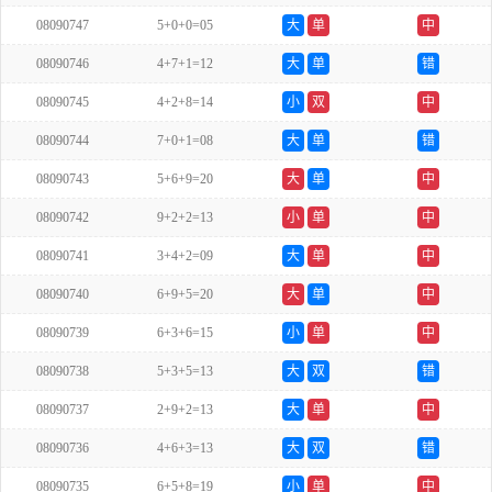
08090747
5+0+0=05
大
单
中
08090746
4+7+1=12
大
单
错
08090745
4+2+8=14
小
双
中
08090744
7+0+1=08
大
单
错
08090743
5+6+9=20
大
单
中
08090742
9+2+2=13
小
单
中
08090741
3+4+2=09
大
单
中
08090740
6+9+5=20
大
单
中
08090739
6+3+6=15
小
单
中
08090738
5+3+5=13
大
双
错
08090737
2+9+2=13
大
单
中
08090736
4+6+3=13
大
双
错
08090735
6+5+8=19
小
单
中