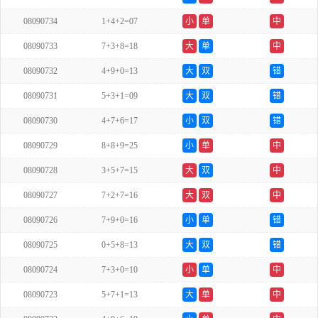
08090734
1+4+2=07
小
单
中
08090733
7+3+8=18
大
单
中
08090732
4+9+0=13
大
双
错
08090731
5+3+1=09
大
双
错
08090730
4+7+6=17
小
双
错
08090729
8+8+9=25
小
单
中
08090728
3+5+7=15
大
双
中
08090727
7+2+7=16
大
双
中
08090726
7+9+0=16
小
单
错
08090725
0+5+8=13
大
双
错
08090724
7+3+0=10
小
单
中
08090723
5+7+1=13
大
单
中