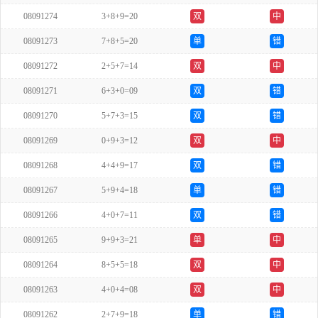
08091274
3+8+9=20
双
中
08091273
7+8+5=20
单
错
08091272
2+5+7=14
双
中
08091271
6+3+0=09
双
错
08091270
5+7+3=15
双
错
08091269
0+9+3=12
双
中
08091268
4+4+9=17
双
错
08091267
5+9+4=18
单
错
08091266
4+0+7=11
双
错
08091265
9+9+3=21
单
中
08091264
8+5+5=18
双
中
08091263
4+0+4=08
双
中
08091262
2+7+9=18
单
错