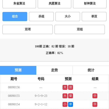
朱雀算法
夙愿算法
斩神算法
组合
杀组
大小
单双
双项
双组
100期 正确：82 期 错误：18 期
正确率：82%
预测
走势
统计
期号
号码
预测
结果
08090156
---
大
双
---
08090155
9+5+9=23
大
单
中
08090154
9+2+1=12
小
单
中