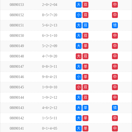
08090153
2+0+2=04
大
双
中
08090152
8+5+7=20
小
双
中
08090151
5+6+2=13
大
双
错
08090150
6+3+1=10
大
双
中
08090149
5+2+2=09
大
单
中
08090148
4+7+9=20
大
双
中
08090147
0+8+3=11
大
单
中
08090146
9+8+4=21
小
单
中
08090145
1+9+0=10
小
双
中
08090144
1+9+2=12
大
双
中
08090143
4+6+2=12
大
单
错
08090142
1+5+5=11
大
单
中
08090141
0+1+4=05
大
单
中