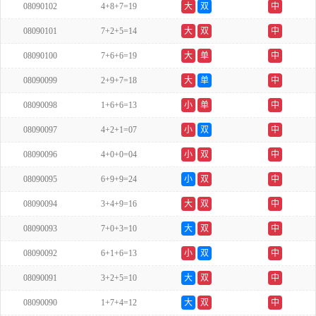
08090102
4+8+7=19
大
双
中
08090101
7+2+5=14
大
双
中
08090100
7+6+6=19
大
单
中
08090099
2+9+7=18
大
单
中
08090098
1+6+6=13
小
单
中
08090097
4+2+1=07
小
双
中
08090096
4+0+0=04
小
双
中
08090095
6+9+9=24
小
双
中
08090094
3+4+9=16
大
双
中
08090093
7+0+3=10
大
双
中
08090092
6+1+6=13
小
双
中
08090091
3+2+5=10
大
双
中
08090090
1+7+4=12
大
双
中