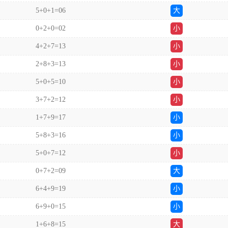
5+0+1=06
大
0+2+0=02
小
4+2+7=13
小
2+8+3=13
小
5+0+5=10
小
3+7+2=12
小
1+7+9=17
小
5+8+3=16
小
5+0+7=12
小
0+7+2=09
大
6+4+9=19
小
6+9+0=15
小
1+6+8=15
大