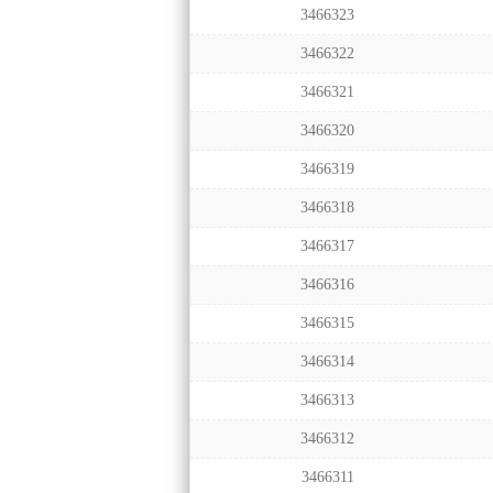
3466323
3466322
3466321
3466320
3466319
3466318
3466317
3466316
3466315
3466314
3466313
3466312
3466311