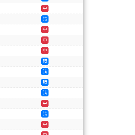
中
错
中
中
中
错
错
错
错
中
错
中
中