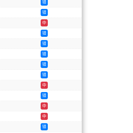
错
错
中
错
错
错
错
错
中
错
中
中
错