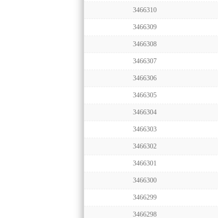
3466310
3466309
3466308
3466307
3466306
3466305
3466304
3466303
3466302
3466301
3466300
3466299
3466298