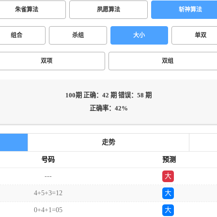
朱雀算法
夙愿算法
斩神算法
组合
杀组
大小
单双
双项
双组
100期 正确：42 期 错误：58 期
正确率：42%
走势
号码
预测
---
大
单
4+5+3=12
大
0+4+1=05
大