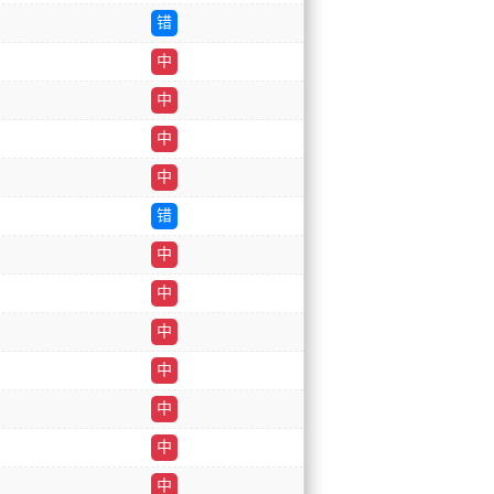
错
中
中
中
中
错
中
中
中
中
中
中
中