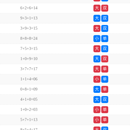
6+2+6=14
大
双
9+3+1=13
大
双
3+9+3=15
大
双
8+8+8=24
小
单
7+5+3=15
大
双
1+0+9=10
大
双
3+7+7=17
大
单
1+1+4=06
小
单
0+8+1=09
大
单
4+1+0=05
大
双
1+0+2=03
小
单
5+7+1=13
小
单
8+5+4=17
大
双