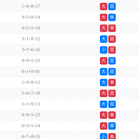
1+8+8=17
大
双
9+5+0=14
大
单
9+5+5=19
大
单
3+1+8=12
大
双
3+7+6=16
小
双
9+9+5=23
大
双
0+1+0=01
大
双
1+4+8=13
大
单
5+6+7=18
大
双
3+1+9=13
大
双
9+9+5=23
大
单
6+3+5=14
大
单
0+7+8=15
小
单