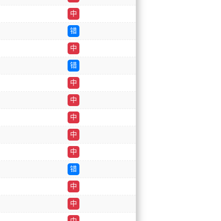
中
错
中
错
中
中
中
中
中
错
中
中
中