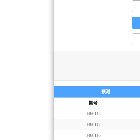
预测
期号
3466118
3466117
3466116