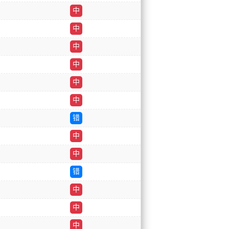
中
中
中
中
中
中
错
中
中
错
中
中
中