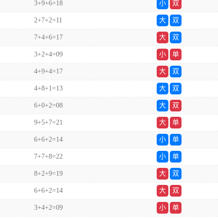
3+9+6=18
小
双
2+7+2=11
大
双
7+4+6=17
大
双
3+2+4=09
小
单
4+9+4=17
大
双
4+8+1=13
大
双
6+0+2=08
大
双
9+5+7=21
大
单
6+6+2=14
小
单
7+7+8=22
小
单
8+2+9=19
大
双
6+6+2=14
大
双
3+4+2=09
小
单