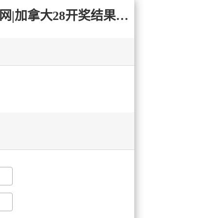
网址：28yC.cOm 加拿大PC预测网-加拿大pc28|提前在线预测官网|加拿大28开奖结果预测官网_专注研究加拿大预测!