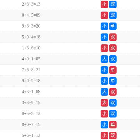
2+8+3=13
小
双
0+4+5=09
小
双
9+8+3=20
小
单
5+9+4=18
小
双
1+3+6=10
小
双
4+0+1=05
大
双
7+6+8=21
小
单
9+0+9=18
小
单
4+3+1=08
大
双
3+3+9=15
大
双
0+5+8=13
小
双
8+0+7=15
小
单
5+6+1=12
小
双