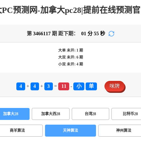
第
3466117
期 距下期：
01
分
55
秒
大单
未开:
1
期
大双
未开:
6
期
小双
未开:
4
期
4
+
4
+
3
=
11
-
小
单
咪牌
加拿大28
加拿大西28
台湾28
比特币28
商羊算法
天神算法
神州算法