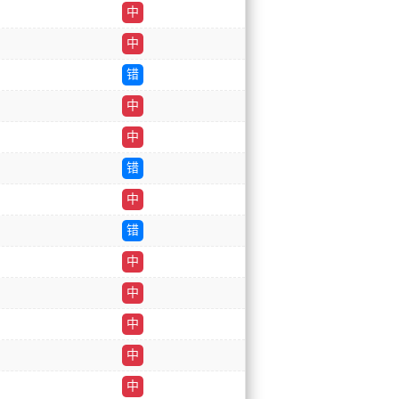
中
中
错
中
中
错
中
错
中
中
中
中
中