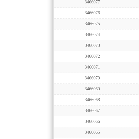
3466077
3466076
3466075
3466074
3466073
3466072
3466071
3466070
3466069
3466068
3466067
3466066
3466065