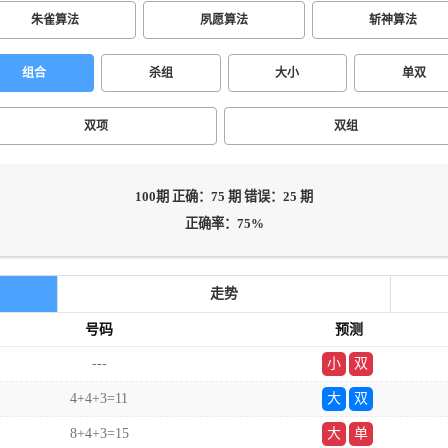
朱雀算法
夙愿算法
斩神算法
组合
杀组
大小
单双
双项
双组
100期 正确：75 期 错误：25 期
正确率：75%
走势
号码
预测
---
小
双
4+4+3=11
大
双
8+4+3=15
大
单